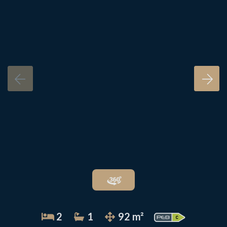
2
1
92 m²