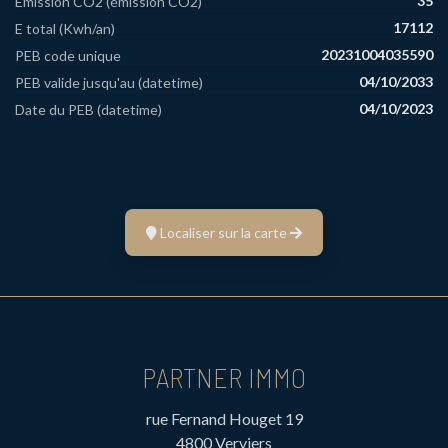
35
Emission CO2 (émission CO2)
17112
E total (Kwh/an)
20231004035590
PEB code unique
04/10/2033
PEB valide jusqu'au (datetime)
04/10/2023
Date du PEB (datetime)
Localiser sur la carte
PARTNER IMMO
rue Fernand Houget 19
4800 Verviers